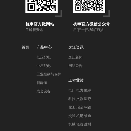
杭申官方微网站
杭申官方微信公众号
了解新资讯
用“扫一扫功能”扫描
首页
产品中心
之江资讯
低压配电
之江新闻
中压配电
网站公告
工业控制与保护
工程业绩
新能源
电厂 电力 能源
成套设备
科技 文教 医疗
化工 冶金 钢铁
交通 机场 铁道
机械 轻纺 建材