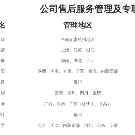
公司售后服务管理及专
名
管理地区
长华
全面负责杭州地区
志荣
上海、江苏、浙江
国栋
湖南、湖北、江西
焕阳
陕西、河南、甘肃、宁夏、青海、内蒙西部
卫良
厦门
政刚
云南、贵州、四川、重庆
文涛
广西、海南、广东（除佛山、番禺）
 剑
福州
利学
北京、天津、内蒙东部、河北、山东、安徽