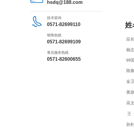
hsdq@188.com
技术咨询
姓
0571-82699110
销售热线
应
0571-82699109
杨
售后服务热线
0571-82600655
钟
陈
金
黄
高
王
孙