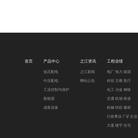
首页
产品中心
之江资讯
工程业绩
低压配电
之江新闻
电厂 电力 能源
中压配电
网站公告
科技 文教 医疗
工业控制与保护
化工 冶金 钢铁
新能源
交通 机场 铁道
成套设备
机械 轻纺 建材
行政事业 厂矿企业
大厦 楼宇 住宅