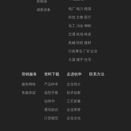
新能源
电厂 电力 能源
成套设备
科技 文教 医疗
化工 冶金 钢铁
交通 机场 铁道
机械 轻纺 建材
行政事业 厂矿企业
大厦 楼宇 住宅
营销服务
资料下载
走进杭申
联系方法
服务网络
产品样本
企业简介
售服承诺
选型手册
技术创新
说明书
工艺质量
通讯协议
企业荣誉
订货规范
企业文化