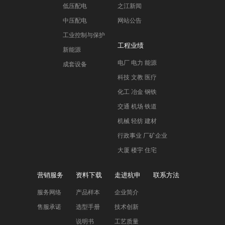
低压配电
之江新闻
中压配电
网站公告
工业控制与保护
工程业绩
新能源
电厂 电力 能源
成套设备
科技 文教 医疗
化工 冶金 钢铁
交通 机场 铁道
机械 轻纺 建材
行政事业 厂矿企业
大厦 楼宇 住宅
营销服务
资料下载
走进杭申
联系方法
服务网络
产品样本
企业简介
售服承诺
选型手册
技术创新
说明书
工艺质量