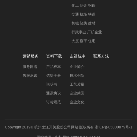
化工 冶金 钢铁
交通 机场 铁道
机械 轻纺 建材
行政事业 厂矿企业
大厦 楼宇 住宅
营销服务
资料下载
走进杭申
联系方法
服务网络
产品样本
企业简介
售服承诺
选型手册
技术创新
说明书
工艺质量
通讯协议
企业荣誉
订货规范
企业文化
Copyright 2019©
杭州之江开关股份公司网站
版权所有
浙ICP备05000879号-1