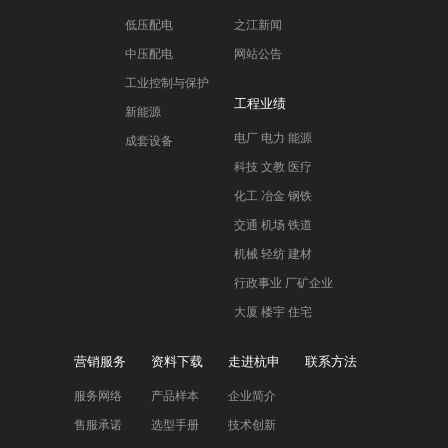
低压配电
之江新闻
中压配电
网站公告
工业控制与保护
工程业绩
新能源
电厂 电力 能源
成套设备
科技 文教 医疗
化工 冶金 钢铁
交通 机场 铁道
机械 轻纺 建材
行政事业 厂矿企业
大厦 楼宇 住宅
营销服务
资料下载
走进杭申
联系方法
服务网络
产品样本
企业简介
售服承诺
选型手册
技术创新