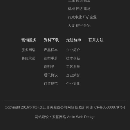
交通 机场 铁道
机械 轻纺 建材
行政事业 厂矿企业
大厦 楼宇 住宅
营销服务
资料下载
走进杭申
联系方法
服务网络
产品样本
企业简介
售服承诺
选型手册
技术创新
说明书
工艺质量
通讯协议
企业荣誉
订货规范
企业文化
Copyright 2016©
杭州之江开关股份公司网站
版权所有
浙ICP备05000879号-1
网站建设
：
安拓网络
Antto Web Design