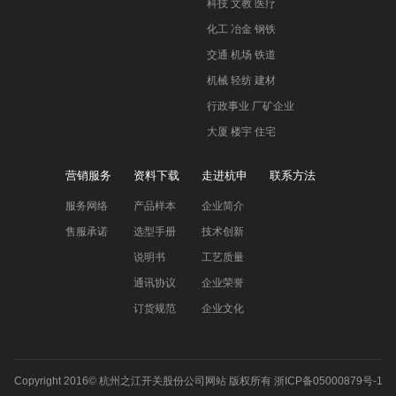
科技 文教 医疗
化工 冶金 钢铁
交通 机场 铁道
机械 轻纺 建材
行政事业 厂矿企业
大厦 楼宇 住宅
营销服务
资料下载
走进杭申
联系方法
服务网络
产品样本
企业简介
售服承诺
选型手册
技术创新
说明书
工艺质量
通讯协议
企业荣誉
订货规范
企业文化
Copyright 2016©
杭州之江开关股份公司网站
版权所有
浙ICP备05000879号-1