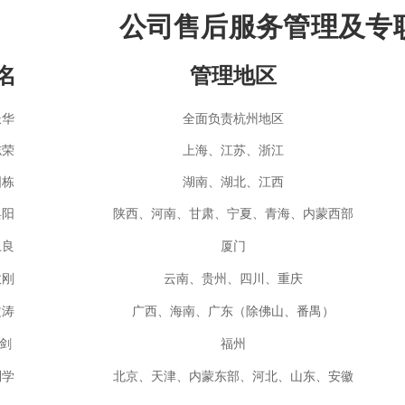
公司售后服务管理及专
名
管理地区
长华
全面负责杭州地区
志荣
上海、江苏、浙江
国栋
湖南、湖北、江西
焕阳
陕西、河南、甘肃、宁夏、青海、内蒙西部
卫良
厦门
政刚
云南、贵州、四川、重庆
文涛
广西、海南、广东（除佛山、番禺）
 剑
福州
利学
北京、天津、内蒙东部、河北、山东、安徽