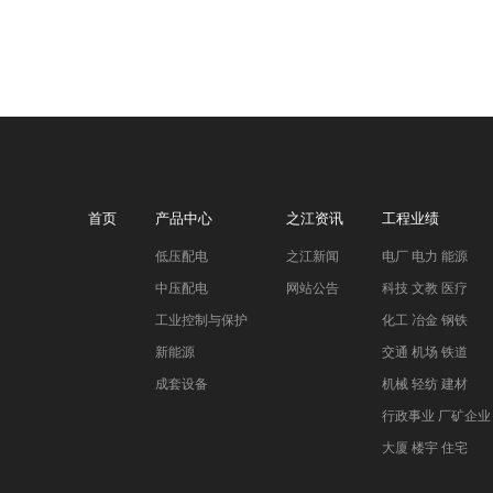
首页
产品中心
之江资讯
工程业绩
低压配电
之江新闻
电厂 电力 能源
中压配电
网站公告
科技 文教 医疗
工业控制与保护
化工 冶金 钢铁
新能源
交通 机场 铁道
成套设备
机械 轻纺 建材
行政事业 厂矿企业
大厦 楼宇 住宅