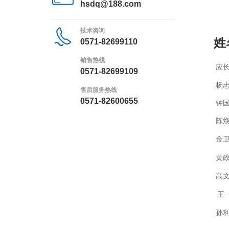
hsdq@188.com
技术咨询
姓
0571-82699110
销售热线
应
0571-82699109
杨
售后服务热线
0571-82600655
钟
陈
金
黄
高
王
孙