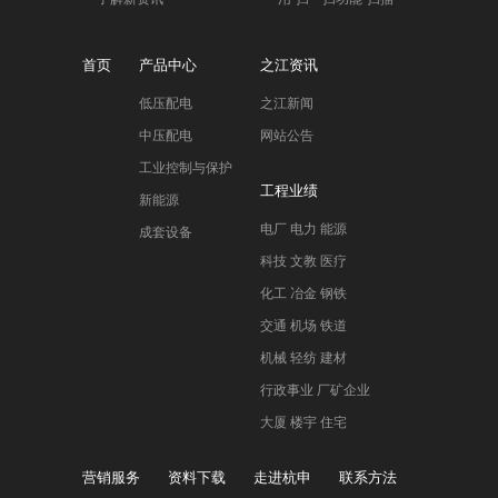
首页
产品中心
之江资讯
低压配电
之江新闻
中压配电
网站公告
工业控制与保护
工程业绩
新能源
电厂 电力 能源
成套设备
科技 文教 医疗
化工 冶金 钢铁
交通 机场 铁道
机械 轻纺 建材
行政事业 厂矿企业
大厦 楼宇 住宅
营销服务
资料下载
走进杭申
联系方法