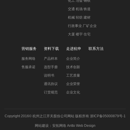
化工 冶金 钢铁
交通 机场 铁道
机械 轻纺 建材
行政事业 厂矿企业
大厦 楼宇 住宅
营销服务
资料下载
走进杭申
联系方法
服务网络
产品样本
企业简介
售服承诺
选型手册
技术创新
说明书
工艺质量
通讯协议
企业荣誉
订货规范
企业文化
Copyright 2016©
杭州之江开关股份公司网站
版权所有
浙ICP备05000879号-1
网站建设
：
安拓网络
Antto Web Design