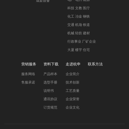
成套设备
科技 文教 医疗
化工 冶金 钢铁
交通 机场 铁道
机械 轻纺 建材
行政事业 厂矿企业
大厦 楼宇 住宅
营销服务
资料下载
走进杭申
联系方法
服务网络
产品样本
企业简介
售服承诺
选型手册
技术创新
说明书
工艺质量
通讯协议
企业荣誉
订货规范
企业文化