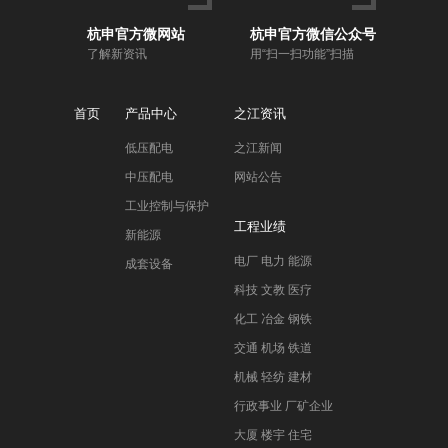
杭申官方微网站
杭申官方微信公众号
了解新资讯
用“扫一扫功能”扫描
首页
产品中心
之江资讯
低压配电
之江新闻
中压配电
网站公告
工业控制与保护
工程业绩
新能源
电厂 电力 能源
成套设备
科技 文教 医疗
化工 冶金 钢铁
交通 机场 铁道
机械 轻纺 建材
行政事业 厂矿企业
大厦 楼宇 住宅