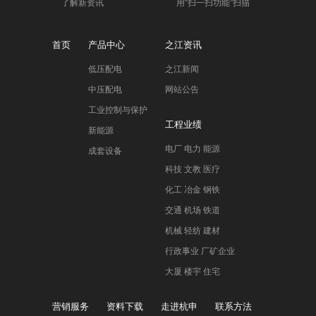
了解新资讯
用“扫一扫功能”扫描
首页
产品中心
之江资讯
低压配电
之江新闻
中压配电
网站公告
工业控制与保护
工程业绩
新能源
电厂 电力 能源
成套设备
科技 文教 医疗
化工 冶金 钢铁
交通 机场 铁道
机械 轻纺 建材
行政事业 厂矿企业
大厦 楼宇 住宅
营销服务
资料下载
走进杭申
联系方法