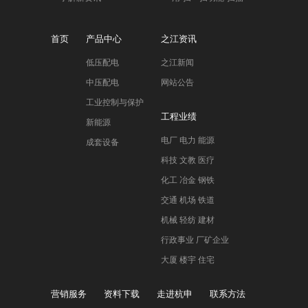
首页
产品中心
之江资讯
低压配电
之江新闻
中压配电
网站公告
工业控制与保护
工程业绩
新能源
电厂 电力 能源
成套设备
科技 文教 医疗
化工 冶金 钢铁
交通 机场 铁道
机械 轻纺 建材
行政事业 厂矿企业
大厦 楼宇 住宅
营销服务
资料下载
走进杭申
联系方法