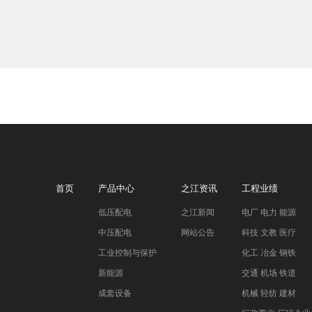
首页
产品中心
之江资讯
工程业绩
低压配电
之江新闻
电厂 电力 能源
中压配电
网站公告
科技 文教 医疗
工业控制与保护
化工 冶金 钢铁
新能源
交通 机场 铁道
成套设备
机械 轻纺 建材