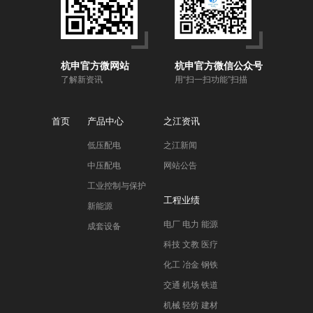
杭申官方微网站
杭申官方微信公众号
了解新资讯
用“扫一扫功能”扫描
首页
产品中心
之江资讯
低压配电
之江新闻
中压配电
网站公告
工业控制与保护
工程业绩
新能源
电厂 电力 能源
成套设备
科技 文教 医疗
化工 冶金 钢铁
交通 机场 铁道
机械 轻纺 建材