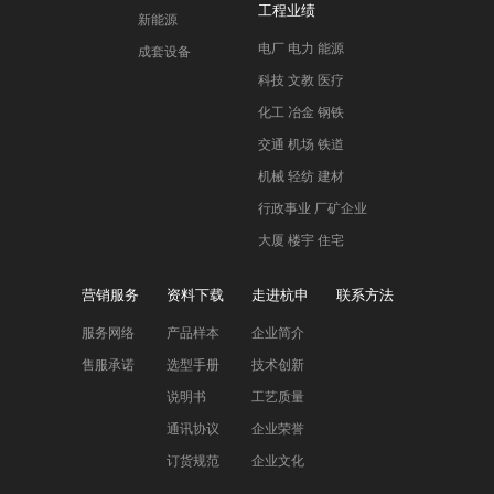
工程业绩
新能源
电厂 电力 能源
成套设备
科技 文教 医疗
化工 冶金 钢铁
交通 机场 铁道
机械 轻纺 建材
行政事业 厂矿企业
大厦 楼宇 住宅
营销服务
资料下载
走进杭申
联系方法
服务网络
产品样本
企业简介
售服承诺
选型手册
技术创新
说明书
工艺质量
通讯协议
企业荣誉
订货规范
企业文化