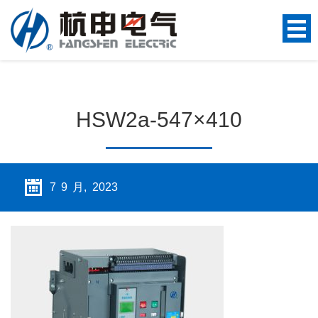
HSW2a-547×410
7 9 月, 2023