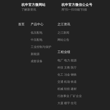
杭申官方微网站
杭申官方微信公众号
了解新资讯
用“扫一扫功能”扫描
首页
产品中心
之江资讯
低压配电
之江新闻
中压配电
网站公告
工业控制与保护
工程业绩
新能源
电厂 电力 能源
成套设备
科技 文教 医疗
化工 冶金 钢铁
交通 机场 铁道
机械 轻纺 建材
行政事业 厂矿企业
大厦 楼宇 住宅