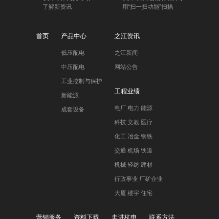
了解新资讯
用“扫一扫功能”扫描
首页
产品中心
之江资讯
低压配电
之江新闻
中压配电
网站公告
工业控制与保护
工程业绩
新能源
电厂 电力 能源
成套设备
科技 文教 医疗
化工 冶金 钢铁
交通 机场 铁道
机械 轻纺 建材
行政事业 厂矿企业
大厦 楼宇 住宅
营销服务
资料下载
走进杭申
联系方法