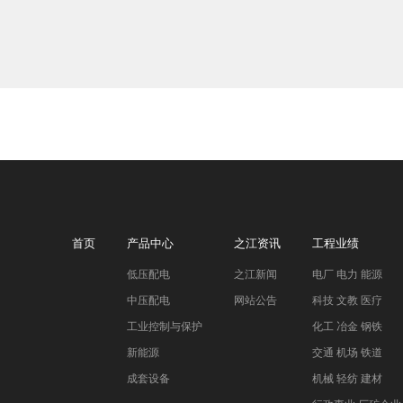
首页
产品中心
之江资讯
工程业绩
低压配电
之江新闻
电厂 电力 能源
中压配电
网站公告
科技 文教 医疗
工业控制与保护
化工 冶金 钢铁
新能源
交通 机场 铁道
成套设备
机械 轻纺 建材