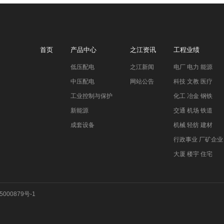
首页
产品中心
之江资讯
工程业绩
低压配电
之江新闻
电厂 电力 能源
中压配电
网站公告
科技 文教 医疗
工业控制与保护
化工 冶金 钢铁
新能源
交通 机场 铁道
成套设备
机械 轻纺 建材
行政事业 厂矿企业
大厦 楼宇 住宅
5000879号-1