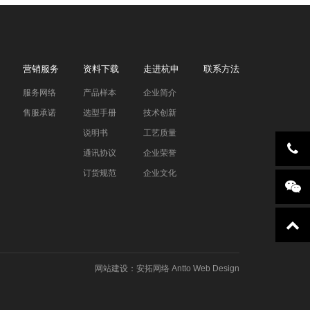
营销服务
资料下载
走进杭申
联系方法
服务网络
产品样本
企业简介
售服承诺
选型手册
技术创新
说明书
工艺质量
通讯协议
企业荣誉
订货规范
企业文化
网站建设
：
安拓网络
Antto Web Design