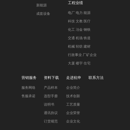
工程业绩
新能源
电厂 电力 能源
成套设备
科技 文教 医疗
化工 冶金 钢铁
交通 机场 铁道
机械 轻纺 建材
行政事业 厂矿企业
大厦 楼宇 住宅
营销服务
资料下载
走进杭申
联系方法
服务网络
产品样本
企业简介
售服承诺
选型手册
技术创新
说明书
工艺质量
通讯协议
企业荣誉
订货规范
企业文化