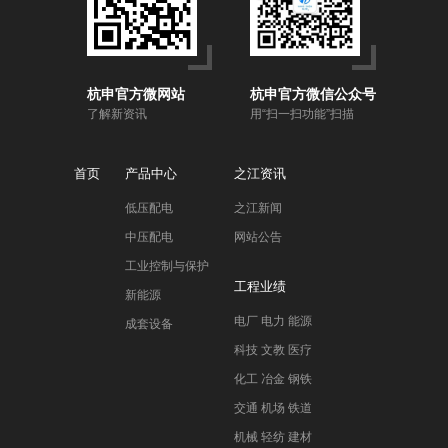
杭申官方微网站
杭申官方微信公众号
了解新资讯
用“扫一扫功能”扫描
首页
产品中心
之江资讯
低压配电
之江新闻
中压配电
网站公告
工业控制与保护
工程业绩
新能源
电厂 电力 能源
成套设备
科技 文教 医疗
化工 冶金 钢铁
交通 机场 铁道
机械 轻纺 建材