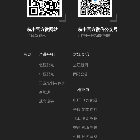
杭申官方微网站
杭申官方微信公众号
了解新资讯
用“扫一扫功能”扫描
首页
产品中心
之江资讯
低压配电
之江新闻
中压配电
网站公告
工业控制与保护
工程业绩
新能源
电厂 电力 能源
成套设备
科技 文教 医疗
化工 冶金 钢铁
交通 机场 铁道
机械 轻纺 建材