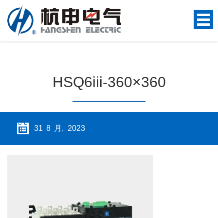
HSQ6iii-360×360
31 8 月, 2023