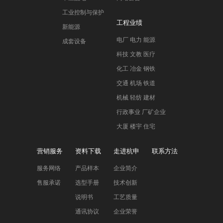
工业控制与保护
工程业绩
新能源
电厂 电力 能源
成套设备
科技 文教 医疗
化工 冶金 钢铁
交通 机场 铁道
机械 轻纺 建材
行政事业 厂矿企业
大厦 楼宇 住宅
营销服务
资料下载
走进杭申
联系方法
服务网络
产品样本
企业简介
售服承诺
选型手册
技术创新
说明书
工艺质量
通讯协议
企业荣誉