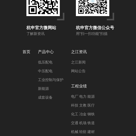
杭申官方微网站
杭申官方微信公众号
了解新资讯
用“扫一扫功能”扫描
首页
产品中心
之江资讯
低压配电
之江新闻
中压配电
网站公告
工业控制与保护
工程业绩
新能源
电厂 电力 能源
成套设备
科技 文教 医疗
化工 冶金 钢铁
交通 机场 铁道
机械 轻纺 建材