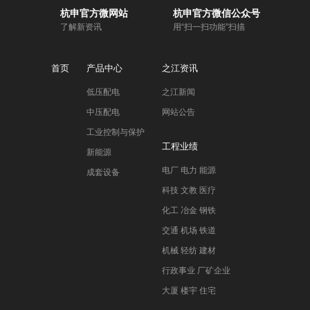
杭申官方微网站
杭申官方微信公众号
了解新资讯
用“扫一扫功能”扫描
首页
产品中心
之江资讯
低压配电
之江新闻
中压配电
网站公告
工业控制与保护
工程业绩
新能源
电厂 电力 能源
成套设备
科技 文教 医疗
化工 冶金 钢铁
交通 机场 铁道
机械 轻纺 建材
行政事业 厂矿企业
大厦 楼宇 住宅