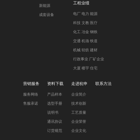
工程业绩
新能源
电厂 电力 能源
成套设备
科技 文教 医疗
化工 冶金 钢铁
交通 机场 铁道
机械 轻纺 建材
行政事业 厂矿企业
大厦 楼宇 住宅
营销服务
资料下载
走进杭申
联系方法
服务网络
产品样本
企业简介
售服承诺
选型手册
技术创新
说明书
工艺质量
通讯协议
企业荣誉
订货规范
企业文化