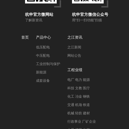
杭申官方微网站
杭申官方微信公众号
了解新资讯
用“扫一扫功能”扫描
首页
产品中心
之江资讯
低压配电
之江新闻
中压配电
网站公告
工业控制与保护
工程业绩
新能源
电厂 电力 能源
成套设备
科技 文教 医疗
化工 冶金 钢铁
交通 机场 铁道
机械 轻纺 建材
行政事业 厂矿企业