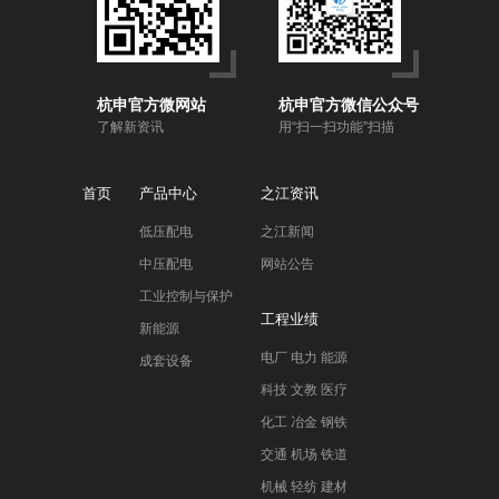
杭申官方微网站
杭申官方微信公众号
了解新资讯
用“扫一扫功能”扫描
首页
产品中心
之江资讯
低压配电
之江新闻
中压配电
网站公告
工业控制与保护
工程业绩
新能源
电厂 电力 能源
成套设备
科技 文教 医疗
化工 冶金 钢铁
交通 机场 铁道
机械 轻纺 建材