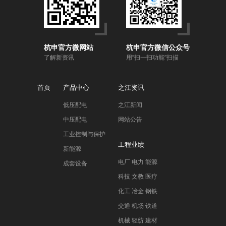
杭申官方微网站
杭申官方微信公众号
了解新资讯
用“扫一扫功能”扫描
首页
产品中心
之江资讯
低压配电
之江新闻
中压配电
网站公告
工业控制与保护
工程业绩
新能源
电厂 电力 能源
成套设备
科技 文教 医疗
化工 冶金 钢铁
交通 机场 铁道
机械 轻纺 建材