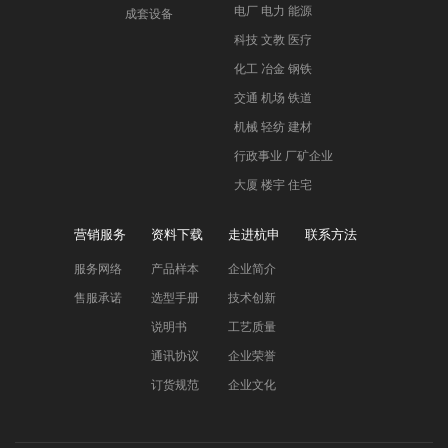
电厂 电力 能源
成套设备
科技 文教 医疗
化工 冶金 钢铁
交通 机场 铁道
机械 轻纺 建材
行政事业 厂矿企业
大厦 楼宇 住宅
营销服务
资料下载
走进杭申
联系方法
服务网络
产品样本
企业简介
售服承诺
选型手册
技术创新
说明书
工艺质量
通讯协议
企业荣誉
订货规范
企业文化