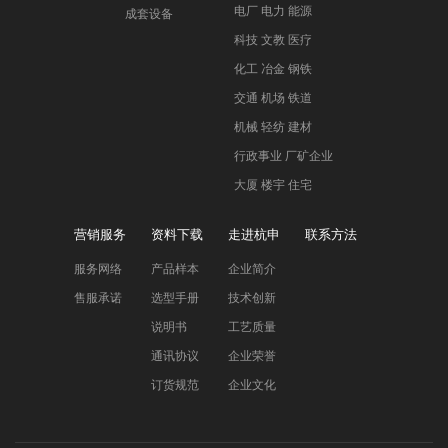
电厂 电力 能源
成套设备
科技 文教 医疗
化工 冶金 钢铁
交通 机场 铁道
机械 轻纺 建材
行政事业 厂矿企业
大厦 楼宇 住宅
营销服务
资料下载
走进杭申
联系方法
服务网络
产品样本
企业简介
售服承诺
选型手册
技术创新
说明书
工艺质量
通讯协议
企业荣誉
订货规范
企业文化