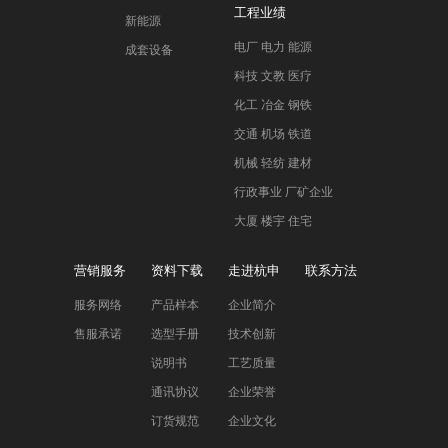
工程业绩
新能源
电厂 电力 能源
成套设备
科技 文教 医疗
化工 冶金 钢铁
交通 机场 铁道
机械 轻纺 建材
行政事业 厂矿企业
大厦 楼宇 住宅
营销服务
资料下载
走进杭申
联系方法
服务网络
产品样本
企业简介
售服承诺
选型手册
技术创新
说明书
工艺质量
通讯协议
企业荣誉
订货规范
企业文化