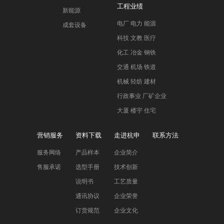
工程业绩
新能源
电厂 电力 能源
成套设备
科技 文教 医疗
化工 冶金 钢铁
交通 机场 铁道
机械 轻纺 建材
行政事业 厂矿企业
大厦 楼宇 住宅
营销服务
资料下载
走进杭申
联系方法
服务网络
产品样本
企业简介
售服承诺
选型手册
技术创新
说明书
工艺质量
通讯协议
企业荣誉
订货规范
企业文化