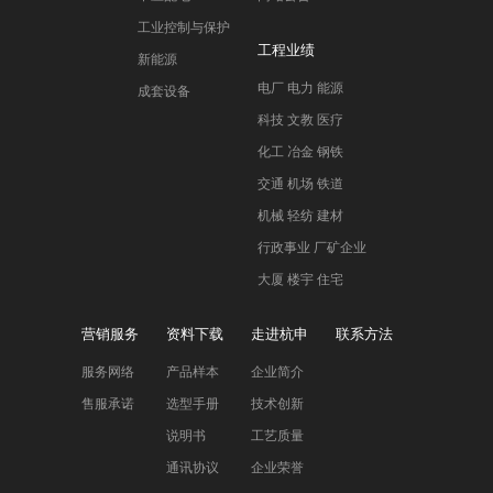
工业控制与保护
工程业绩
新能源
电厂 电力 能源
成套设备
科技 文教 医疗
化工 冶金 钢铁
交通 机场 铁道
机械 轻纺 建材
行政事业 厂矿企业
大厦 楼宇 住宅
营销服务
资料下载
走进杭申
联系方法
服务网络
产品样本
企业简介
售服承诺
选型手册
技术创新
说明书
工艺质量
通讯协议
企业荣誉