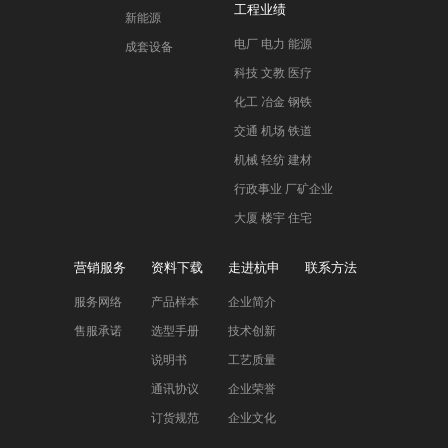
工程业绩
新能源
电厂 电力 能源
成套设备
科技 文教 医疗
化工 冶金 钢铁
交通 机场 铁道
机械 轻纺 建材
行政事业 厂矿企业
大厦 楼宇 住宅
营销服务
资料下载
走进杭申
联系方法
服务网络
产品样本
企业简介
售服承诺
选型手册
技术创新
说明书
工艺质量
通讯协议
企业荣誉
订货规范
企业文化