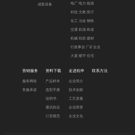
电厂 电力 能源
成套设备
科技 文教 医疗
化工 冶金 钢铁
交通 机场 铁道
机械 轻纺 建材
行政事业 厂矿企业
大厦 楼宇 住宅
营销服务
资料下载
走进杭申
联系方法
服务网络
产品样本
企业简介
售服承诺
选型手册
技术创新
说明书
工艺质量
通讯协议
企业荣誉
订货规范
企业文化