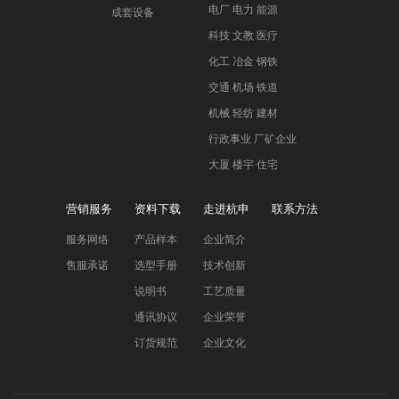
电厂 电力 能源
成套设备
科技 文教 医疗
化工 冶金 钢铁
交通 机场 铁道
机械 轻纺 建材
行政事业 厂矿企业
大厦 楼宇 住宅
营销服务
资料下载
走进杭申
联系方法
服务网络
产品样本
企业简介
售服承诺
选型手册
技术创新
说明书
工艺质量
通讯协议
企业荣誉
订货规范
企业文化