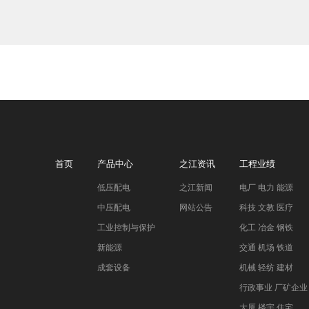
首页
产品中心
之江资讯
工程业绩
低压配电
之江新闻
电厂 电力 能源
中压配电
网站公告
科技 文教 医疗
工业控制与保护
化工 冶金 钢铁
新能源
交通 机场 铁道
成套设备
机械 轻纺 建材
行政事业 厂矿企业
大厦 楼宇 住宅