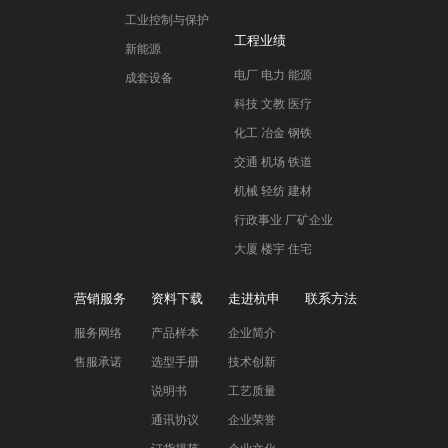
工业控制与保护
工程业绩
新能源
电厂 电力 能源
成套设备
科技 文教 医疗
化工 冶金 钢铁
交通 机场 铁道
机械 轻纺 建材
行政事业 厂矿企业
大厦 楼宇 住宅
营销服务
资料下载
走进杭申
联系方法
服务网络
产品样本
企业简介
售服承诺
选型手册
技术创新
说明书
工艺质量
通讯协议
企业荣誉