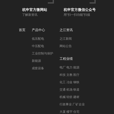
杭申官方微网站
杭申官方微信公众号
了解新资讯
用“扫一扫功能”扫描
首页
产品中心
之江资讯
低压配电
之江新闻
中压配电
网站公告
工业控制与保护
工程业绩
新能源
电厂 电力 能源
成套设备
科技 文教 医疗
化工 冶金 钢铁
交通 机场 铁道
机械 轻纺 建材
行政事业 厂矿企业
大厦 楼宇 住宅