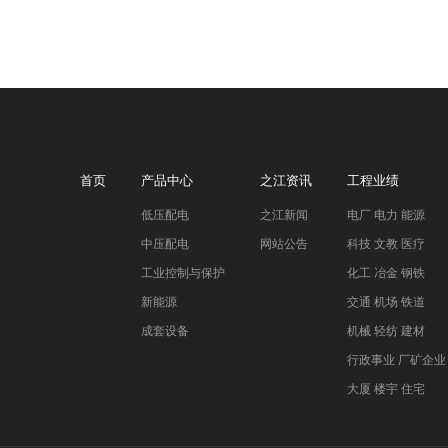
首页
产品中心
之江资讯
工程业绩
低压配电
之江新闻
电厂 电力 能源
中压配电
网站公告
科技 文教 医疗
工业控制与保护
化工 冶金 钢铁
新能源
交通 机场 铁道
成套设备
机械 轻纺 建材
行政事业 厂矿企业
大厦 楼宇 住宅