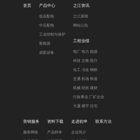
首页
产品中心
之江资讯
低压配电
之江新闻
中压配电
网站公告
工业控制与保护
工程业绩
新能源
电厂 电力 能源
成套设备
科技 文教 医疗
化工 冶金 钢铁
交通 机场 铁道
机械 轻纺 建材
行政事业 厂矿企业
大厦 楼宇 住宅
营销服务
资料下载
走进杭申
联系方法
服务网络
产品样本
企业简介