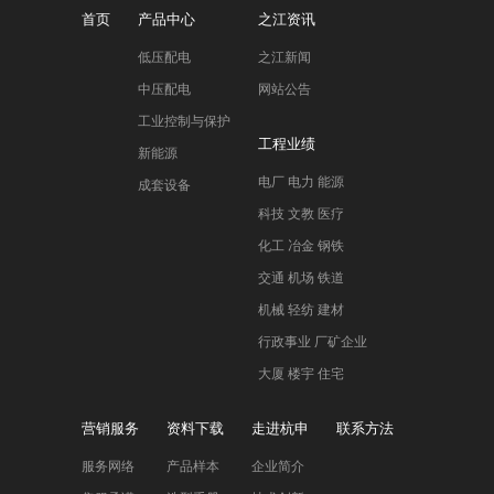
首页
产品中心
之江资讯
低压配电
之江新闻
中压配电
网站公告
工业控制与保护
工程业绩
新能源
电厂 电力 能源
成套设备
科技 文教 医疗
化工 冶金 钢铁
交通 机场 铁道
机械 轻纺 建材
行政事业 厂矿企业
大厦 楼宇 住宅
营销服务
资料下载
走进杭申
联系方法
服务网络
产品样本
企业简介