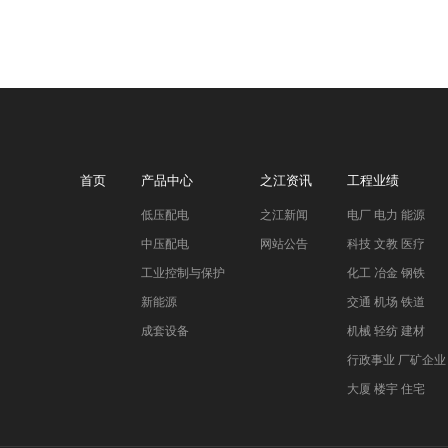
首页
产品中心
之江资讯
工程业绩
低压配电
之江新闻
电厂 电力 能源
中压配电
网站公告
科技 文教 医疗
工业控制与保护
化工 冶金 钢铁
新能源
交通 机场 铁道
成套设备
机械 轻纺 建材
行政事业 厂矿企业
大厦 楼宇 住宅