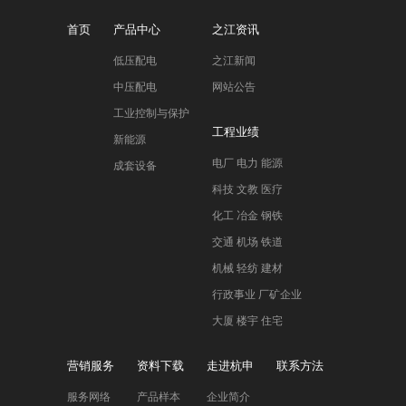
首页
产品中心
之江资讯
低压配电
之江新闻
中压配电
网站公告
工业控制与保护
工程业绩
新能源
电厂 电力 能源
成套设备
科技 文教 医疗
化工 冶金 钢铁
交通 机场 铁道
机械 轻纺 建材
行政事业 厂矿企业
大厦 楼宇 住宅
营销服务
资料下载
走进杭申
联系方法
服务网络
产品样本
企业简介