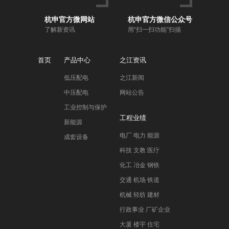
杭申官方微网站
杭申官方微信公众号
了解新资讯
用“扫一扫功能”扫描
首页
产品中心
之江资讯
低压配电
之江新闻
中压配电
网站公告
工业控制与保护
工程业绩
新能源
电厂 电力 能源
成套设备
科技 文教 医疗
化工 冶金 钢铁
交通 机场 铁道
机械 轻纺 建材
行政事业 厂矿企业
大厦 楼宇 住宅