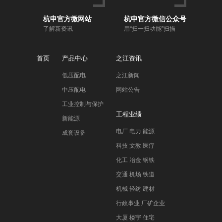
杭申官方微网站
杭申官方微信公众号
了解新资讯
用“扫一扫功能”扫描
首页
产品中心
之江资讯
低压配电
之江新闻
中压配电
网站公告
工业控制与保护
工程业绩
新能源
电厂 电力 能源
成套设备
科技 文教 医疗
化工 冶金 钢铁
交通 机场 铁道
机械 轻纺 建材
行政事业 厂矿企业
大厦 楼宇 住宅